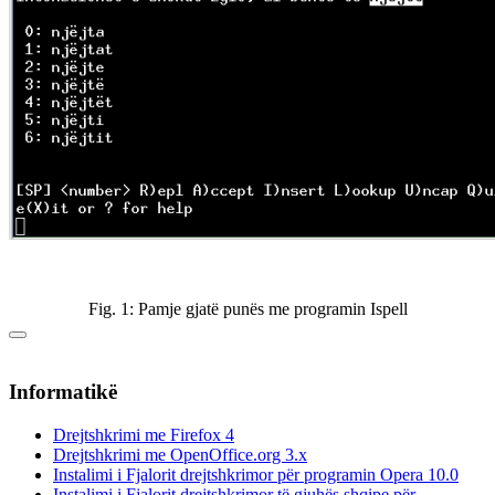
Fig. 1: Pamje gjatë punës me programin Ispell
Informatikë
Drejtshkrimi me Firefox 4
Drejtshkrimi me OpenOffice.org 3.x
Instalimi i Fjalorit drejtshkrimor për programin Opera 10.0
Instalimi i Fjalorit drejtshkrimor të gjuhës shqipe për