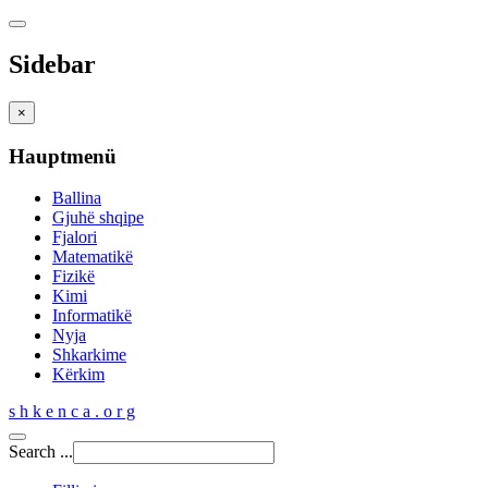
Sidebar
×
Hauptmenü
Ballina
Gjuhë shqipe
Fjalori
Matematikë
Fizikë
Kimi
Informatikë
Nyja
Shkarkime
Kërkim
s h k e n c a . o r g
Search ...