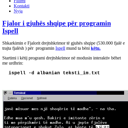
Fillimi
Kontakti
Nyja
Fjalor i gjuhës shqipe për programin
Ispell
Shkarkimin e Fjalorit drejtshkrimor të gjuhës shqipe (530.000 fjalë e
trajta fjalësh ) për programin
Ispell
mund ta bëni
këtu.
Startimi i këtij programi drejtshkrimor në modusin interaktiv bëhet
me urdhrin:
ispell -d albanian teksti_im.txt