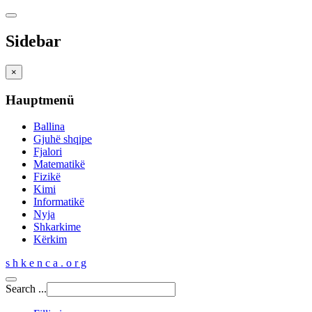
Sidebar
×
Hauptmenü
Ballina
Gjuhë shqipe
Fjalori
Matematikë
Fizikë
Kimi
Informatikë
Nyja
Shkarkime
Kërkim
s h k e n c a . o r g
Search ...