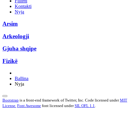
Fillimi
Kontakti
Nyja
Arsim
Arkeologji
Gjuha shqipe
Fizikë
Ballina
Nyja
Bootstrap
is a front-end framework of Twitter, Inc. Code licensed under
MIT
License.
Font Awesome
font licensed under
SIL OFL 1.1
.