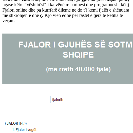
ngase këto "vështirësi" i ka vënë re hartuesi dhe programuesi i këtij
Fjalori online dhe pa kurrfarë dileme ne do t´i kemi fjalët e shënuara
me shkronjën
ë
dhe
ç.
Kjo vlen edhe për rastet e tjera të këtilla të
veçanta.