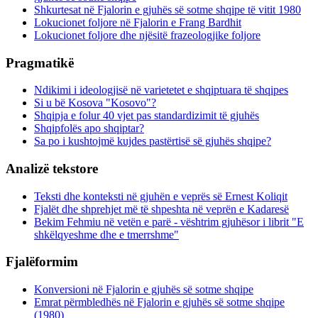
Shkurtesat në Fjalorin e gjuhës së sotme shqipe të vitit 1980
Lokucionet foljore në Fjalorin e Frang Bardhit
Lokucionet foljore dhe njësitë frazeologjike foljore
Pragmatikë
Ndikimi i ideologjisë në varietetet e shqiptuara të shqipes
Si u bë Kosova "Kosovo"?
Shqipja e folur 40 vjet pas standardizimit të gjuhës
Shqipfolës apo shqiptar?
Sa po i kushtojmë kujdes pastërtisë së gjuhës shqipe?
Analizë tekstore
Teksti dhe konteksti në gjuhën e veprës së Ernest Koliqit
Fjalët dhe shprehjet më të shpeshta në veprën e Kadaresë
Bekim Fehmiu në vetën e parë - vështrim gjuhësor i librit "E
shkëlqyeshme dhe e tmerrshme"
Fjalëformim
Konversioni në Fjalorin e gjuhës së sotme shqipe
Emrat përmbledhës në Fjalorin e gjuhës së sotme shqipe
(1980)