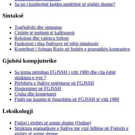
Sa po i kushtojmë kujdes pastërtisë së gjuhës shqipe?
Sintaksë
Togfjalëshi dhe sintagma
Çështje të trajtimit të kallëzuesit
Reksioni dhe valenca foljore
Funksioni i disa fjalëzave në njësi sintaksore
Kontributi i Selman Rizës në fushën e gramatikës kontrastive
Gjuhësi kompjuterike
Sa terma përmban FGJSSH i vitit 1980 dhe cila është
struktura e tyre ?
Përfshirja e fjalëve emërtuese në FGJSSH
Homonimet në FGJSSH
Gjuha dhe kompjuteri
Fjalët me kuptim të figurshëm në FGJSSH të vitit 1980
Leksikologji
Fjalori i gjuhës së sotme shqipe (Online)
Struktura gramatikore e fjalëve me vizë lidhëse në Fjalorin e
gjuhës së sotme shqipe