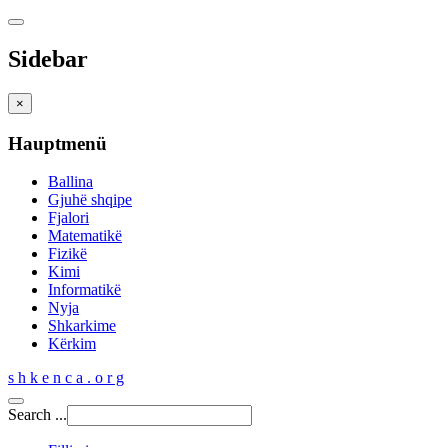
Sidebar
×
Hauptmenü
Ballina
Gjuhë shqipe
Fjalori
Matematikë
Fizikë
Kimi
Informatikë
Nyja
Shkarkime
Kërkim
s h k e n c a . o r g
Search ...