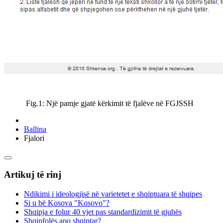
Fig.1: Një pamje gjatë kërkimit të fjalëve në FGJSSH
Ballina
Fjalori
Artikuj të rinj
Ndikimi i ideologjisë në varietetet e shqiptuara të shqipes
Si u bë Kosova "Kosovo"?
Shqipja e folur 40 vjet pas standardizimit të gjuhës
Shqipfolës apo shqiptar?