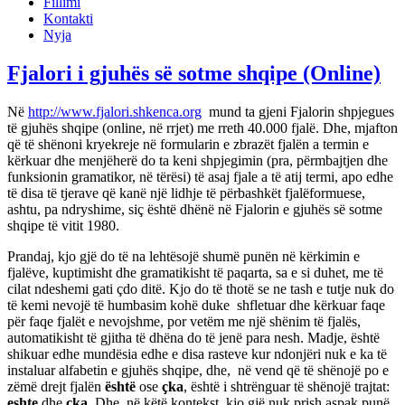
Fillimi
Kontakti
Nyja
Fjalori i gjuhës së sotme shqipe (Online)
Në
http://www.fjalori.shkenca.org
mund ta gjeni Fjalorin shpjegues
të gjuhës shqipe (online, në rrjet) me rreth 40.000 fjalë. Dhe, mjafton
që të shënoni kryekreje në formularin e zbrazët fjalën a termin e
kërkuar dhe menjëherë do ta keni shpjegimin (pra, përmbajtjen dhe
funksionin gramatikor, në tërësi) të asaj fjale a të atij termi, apo edhe
të disa të tjerave që kanë një lidhje të përbashkët fjalëformuese,
ashtu, pa ndryshime, siç është dhënë në Fjalorin e gjuhës së sotme
shqipe të vitit 1980.
Prandaj, kjo gjë do të na lehtësojë shumë punën në kërkimin e
fjalëve, kuptimisht dhe gramatikisht të paqarta, sa e si duhet, me të
cilat ndeshemi gati çdo ditë. Kjo do të thotë se ne tash e tutje nuk do
të kemi nevojë të humbasim kohë duke shfletuar dhe kërkuar faqe
për faqe fjalët e nevojshme, por vetëm me një shënim të fjalës,
automatikisht të gjitha të dhëna do të jenë para nesh. Madje, është
shikuar edhe mundësia edhe e disa rasteve kur ndonjëri nuk e ka të
instaluar alfabetin e gjuhës shqipe, dhe, në vend që të shënojë po e
zëmë drejt fjalën
është
ose
çka
, është i shtrënguar të shënojë trajtat:
eshte
dhe
cka
. Dhe, në këtë kontekst, kjo gjë nuk prish aspak punë,