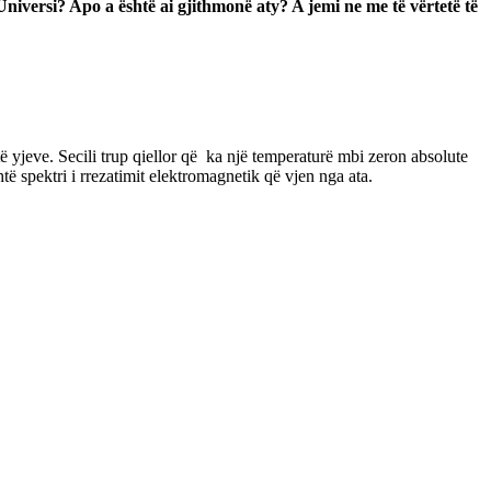
Universi? Apo a është ai gjithmonë aty? A jemi ne me të vërtetë të
të yjeve. Secili trup qiellor që ka një temperaturë mbi zeron absolute
të spektri i rrezatimit elektromagnetik që vjen nga ata.