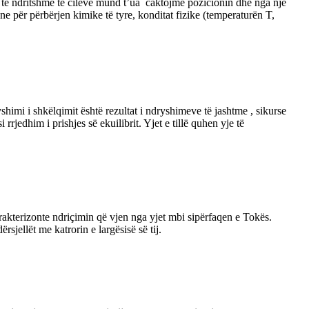
ka të ndritshme të cilëve mund t’ua caktojmë pozicionin dhe nga një
one për përbërjen kimike të tyre, konditat fizike (temperaturën T,
shimi i shkëlqimit është rezultat i ndryshimeve të jashtme , sikurse
 rrjedhim i prishjes së ekuilibrit. Yjet e tillë quhen yje të
kterizonte ndriçimin që vjen nga yjet mbi sipërfaqen e Tokës.
sjellët me katrorin e largësisë së tij.