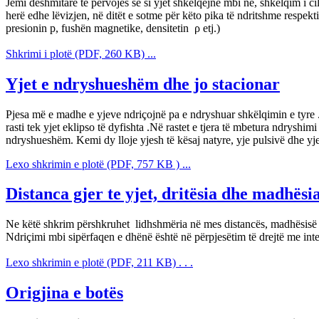
Jemi dëshmitarë të përvojës se si yjet shkëlqejnë mbi ne, shkëlqim i c
herë edhe lëvizjen, në ditët e sotme për këto pika të ndritshme respekti
presionin p, fushën magnetike, densitetin ρ etj.)
Shkrimi i plotë (PDF, 260 KB) ...
Yjet e ndryshueshëm dhe jo stacionar
Pjesa më e madhe e yjeve ndriçojnë pa e ndryshuar shkëlqimin e tyre . P
rasti tek yjet eklipso të dyfishta .Në rastet e tjera të mbetura ndryshimi 
ndryshueshëm. Kemi dy lloje yjesh të kësaj natyre, yje pulsivë dhe yj
Lexo shkrimin e plotë (PDF, 757 KB ) ...
Distanca gjer te yjet, dritësia dhe madhësia
Ne këtë shkrim përshkruhet lidhshmëria në mes distancës, madhësisë 
Ndriçimi mbi sipërfaqen e dhënë është në përpjesëtim të drejtë me intensi
Lexo shkrimin e plotë (PDF, 211 KB) . . .
Origjina e botës