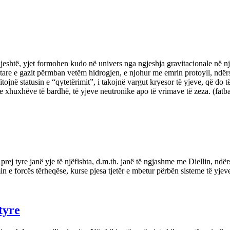
shtë, yjet formohen kudo në univers nga ngjeshja gravitacionale në një r
illestare e gazit përmban vetëm hidrogjen, e njohur me emrin protoyll, n
tojnë statusin e “qytetërimit”, i takojnë vargut kryesor të yjeve, që do t
e xhuxhëve të bardhë, të yjeve neutronike apo të vrimave të zeza. (fatba
rej tyre janë yje të njëfishta, d.m.th. janë të ngjashme me Diellin, ndërsa
n e forcës tërheqëse, kurse pjesa tjetër e mbetur përbën sisteme të yjev
tyre