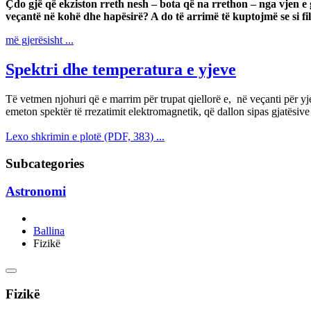
Çdo gjë që ekziston rreth nesh – bota që na rrethon – nga vjen e g
veçantë në kohë dhe hapësirë? A do të arrimë të kuptojmë se si fi
më gjerësisht ...
Spektri dhe temperatura e yjeve
Të vetmen njohuri që e marrim për trupat qiellorë e, në veçanti për yje
emeton spektër të rrezatimit elektromagnetik, që dallon sipas gjatësive
Lexo shkrimin e plotë (PDF, 383) ...
Subcategories
Astronomi
Ballina
Fizikë
Fizikë