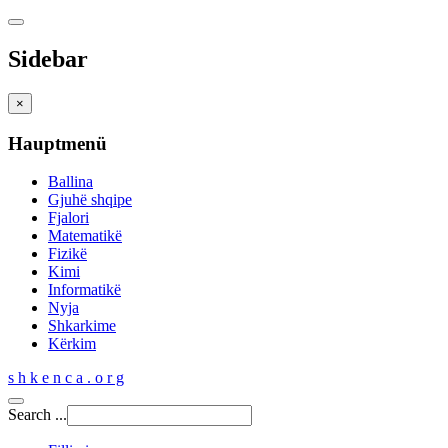
Sidebar
×
Hauptmenü
Ballina
Gjuhë shqipe
Fjalori
Matematikë
Fizikë
Kimi
Informatikë
Nyja
Shkarkime
Kërkim
s h k e n c a . o r g
Search ...