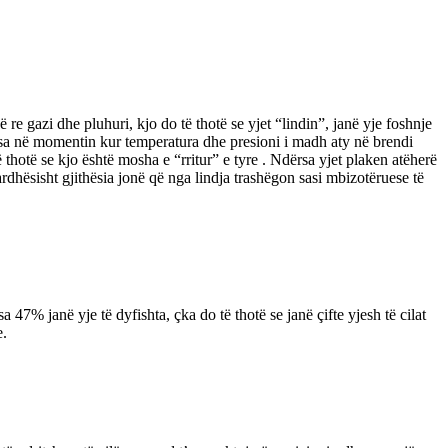
e gazi dhe pluhuri, kjo do të thotë se yjet “lindin”, janë yje foshnje
dërsa në momentin kur temperatura dhe presioni i madh aty në brendi
ë thotë se kjo është mosha e “rritur” e tyre . Ndërsa yjet plaken atëherë
rdhësisht gjithësia jonë që nga lindja trashëgon sasi mbizotëruese të
 47% janë yje të dyfishta, çka do të thotë se janë çifte yjesh të cilat
e.