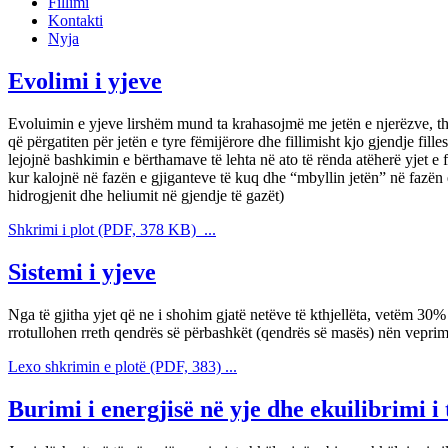
Fillimi
Kontakti
Nyja
Evolimi i yjeve
Evoluimin e yjeve lirshëm mund ta krahasojmë me jetën e njerëzve, thje
që përgatiten për jetën e tyre fëmijërore dhe fillimisht kjo gjendje f
lejojnë bashkimin e bërthamave të lehta në ato të rënda atëherë yjet e fi
kur kalojnë në fazën e gjiganteve të kuq dhe “mbyllin jetën” në fazën 
hidrogjenit dhe heliumit në gjendje të gazët)
Shkrimi i plot (PDF, 378 KB) ...
Sistemi i yjeve
Nga të gjitha yjet që ne i shohim gjatë netëve të kthjellëta, vetëm 30% p
rrotullohen rreth qendrës së përbashkët (qendrës së masës) nën veprimi
Lexo shkrimin e plotë (PDF, 383) ...
Burimi i energjisë në yje dhe ekuilibrimi i 