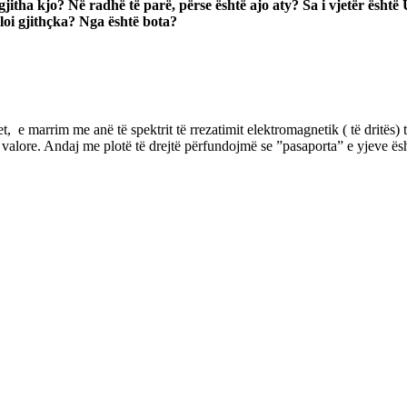
jitha kjo? Në radhë të parë, përse është ajo aty? Sa i vjetër është 
lloi gjithçka? Nga është bota?
t, e marrim me anë të spektrit të rrezatimit elektromagnetik ( të dritës) 
 valore. Andaj me plotë të drejtë përfundojmë se ”pasaporta” e yjeve ësh