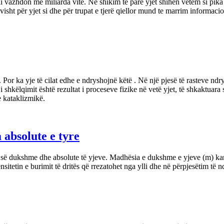
ili vazhdon me miliarda vite. Në shikim të parë yjet shihen vetëm si pi
visht për yjet si dhe për trupat e tjerë qiellor mund te marrim informaci
or ka yje të cilat edhe e ndryshojnë këtë . Në një pjesë të rasteve ndry
i shkëlqimit është rezultat i proceseve fizike në vetë yjet, të shkaktuara si
e kataklizmikë.
 absolute e tyre
së dukshme dhe absolute të yjeve. Madhësia e dukshme e yjeve (m) kara
tetin e burimit të dritës që rrezatohet nga ylli dhe në përpjesëtim të ndër