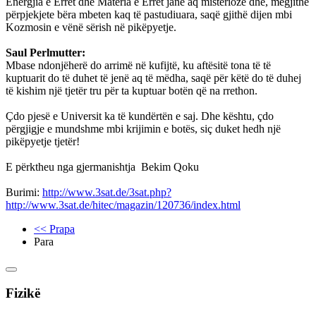
Energjia e Errët dhe Materia e Errët janë aq misterioze dhe, megjithë
përpjekjete bëra mbeten kaq të pastudiuara, saqë gjithë dijen mbi
Kozmosin e vënë sërish në pikëpyetje.
Saul Perlmutter:
Mbase ndonjëherë do arrimë në kufijtë, ku aftësitë tona të të
kuptuarit do të duhet të jenë aq të mëdha, saqë për këtë do të duhej
të kishim një tjetër tru për ta kuptuar botën që na rrethon.
Çdo pjesë e Universit ka të kundërtën e saj. Dhe kështu, çdo
përgjigje e mundshme mbi krijimin e botës, siç duket hedh një
pikëpyetje tjetër!
E përktheu nga gjermanishtja Bekim Qoku
Burimi:
http://www.3sat.de/3sat.php?
http://www.3sat.de/hitec/magazin/120736/index.html
<< Prapa
Para
Fizikë