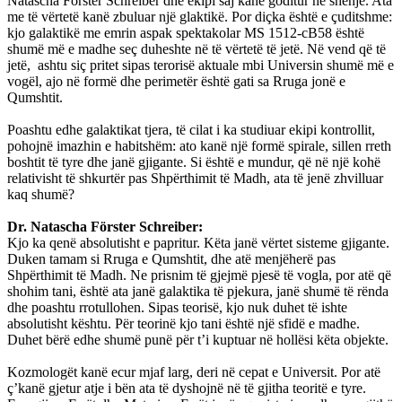
Natascha Förster Schreiber dhe ekipi saj kanë goditur në shenjë. Ata
me të vërtetë kanë zbuluar një glaktikë. Por diçka është e çuditshme:
kjo galaktikë me emrin aspak spektakolar MS 1512-cB58 është
shumë më e madhe seç duheshte në të vërtetë të jetë. Në vend që të
jetë, ashtu siç pritet sipas terorisë aktuale mbi Universin shumë më e
vogël, ajo në formë dhe perimetër është gati sa Rruga jonë e
Qumshtit.
Poashtu edhe galaktikat tjera, të cilat i ka studiuar ekipi kontrollit,
pohojnë imazhin e habitshëm: ato kanë një formë spirale, sillen rreth
boshtit të tyre dhe janë gjigante. Si është e mundur, që në një kohë
relativisht të shkurtër pas Shpërthimit të Madh, ata të jenë zhvilluar
kaq shumë?
Dr. Natascha Förster Schreiber:
Kjo ka qenë absolutisht e papritur. Këta janë vërtet sisteme gjigante.
Duken tamam si Rruga e Qumshtit, dhe atë menjëherë pas
Shpërthimit të Madh. Ne prisnim të gjejmë pjesë të vogla, por atë që
shohim tani, është ata janë galaktika të pjekura, janë shumë të rënda
dhe poashtu rrotullohen. Sipas teorisë, kjo nuk duhet të ishte
absolutisht kështu. Për teorinë kjo tani është një sfidë e madhe.
Duhet bërë edhe shumë punë për t’i kuptuar në hollësi këta objekte.
Kozmologët kanë ecur mjaf larg, deri në cepat e Universit. Por atë
ç’kanë gjetur atje i bën ata të dyshojnë në të gjitha teoritë e tyre.