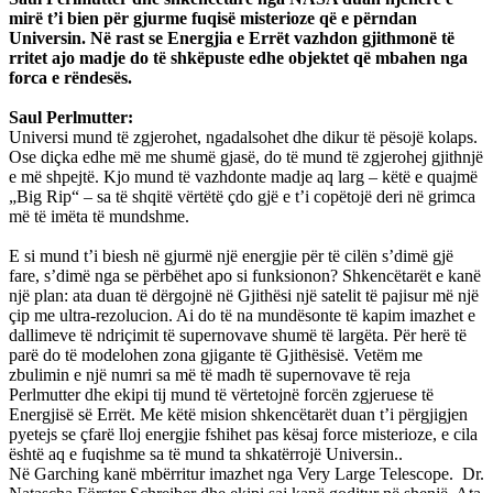
mirë t’i bien për gjurme fuqisë misterioze që e përndan
Universin. Në rast se Energjia e Errët vazhdon gjithmonë të
rritet ajo madje do të shkëpuste edhe objektet që mbahen nga
forca e rëndesës.
Saul Perlmutter:
Universi mund të zgjerohet, ngadalsohet dhe dikur të pësojë kolaps.
Ose diçka edhe më me shumë gjasë, do të mund të zgjerohej gjithnjë
e më shpejtë. Kjo mund të vazhdonte madje aq larg – këtë e quajmë
„Big Rip“ – sa të shqitë vërtëtë çdo gjë e t’i copëtojë deri në grimca
më të imëta të mundshme.
E si mund t’i biesh në gjurmë një energjie për të cilën s’dimë gjë
fare, s’dimë nga se përbëhet apo si funksionon? Shkencëtarët e kanë
një plan: ata duan të dërgojnë në Gjithësi një satelit të pajisur më një
çip me ultra-rezolucion. Ai do të na mundësonte të kapim imazhet e
dallimeve të ndriçimit të supernovave shumë të largëta. Për herë të
parë do të modelohen zona gjigante të Gjithësisë. Vetëm me
zbulimin e një numri sa më të madh të supernovave të reja
Perlmutter dhe ekipi tij mund të vërtetojnë forcën zgjeruese të
Energjisë së Errët. Me këtë mision shkencëtarët duan t’i përgjigjen
pyetejs se çfarë lloj energjie fshihet pas kësaj force misterioze, e cila
është aq e fuqishme sa të mund ta shkatërrojë Universin..
Në Garching kanë mbërritur imazhet nga Very Large Telescope. Dr.