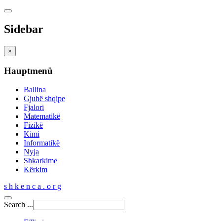
Sidebar
×
Hauptmenü
Ballina
Gjuhë shqipe
Fjalori
Matematikë
Fizikë
Kimi
Informatikë
Nyja
Shkarkime
Kërkim
s h k e n c a . o r g
Search ...