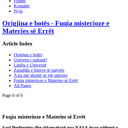
Fillimi
Kontakti
Nyja
Origjina e botës - Fuqia misterioze e
Materies së Errët
Article Index
Origjina e botës
Universi i pafund?
Lindja e Universit
Zanafilla e ligjeve të natyrës
A ka më shumë se një univers
Fuqia misterioze e Materies së Errët
All Pages
Page 6 of 6
Fuqia misterioze e Materies së Errët
Saul Perlmutter dhe shkencëtarë nga NASA duan njëherë e