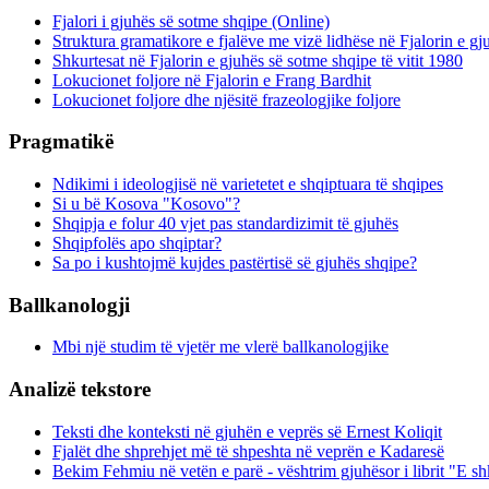
Fjalori i gjuhës së sotme shqipe (Online)
Struktura gramatikore e fjalëve me vizë lidhëse në Fjalorin e g
Shkurtesat në Fjalorin e gjuhës së sotme shqipe të vitit 1980
Lokucionet foljore në Fjalorin e Frang Bardhit
Lokucionet foljore dhe njësitë frazeologjike foljore
Pragmatikë
Ndikimi i ideologjisë në varietetet e shqiptuara të shqipes
Si u bë Kosova "Kosovo"?
Shqipja e folur 40 vjet pas standardizimit të gjuhës
Shqipfolës apo shqiptar?
Sa po i kushtojmë kujdes pastërtisë së gjuhës shqipe?
Ballkanologji
Mbi një studim të vjetër me vlerë ballkanologjike
Analizë tekstore
Teksti dhe konteksti në gjuhën e veprës së Ernest Koliqit
Fjalët dhe shprehjet më të shpeshta në veprën e Kadaresë
Bekim Fehmiu në vetën e parë - vështrim gjuhësor i librit "E 