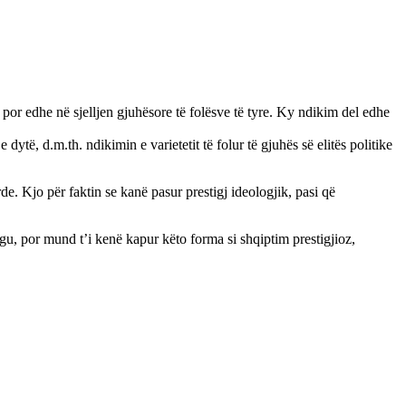
por edhe në sjelljen gjuhësore të folësve të tyre. Ky ndikim del edhe
ytë, d.m.th. ndikimin e varietetit të folur të gjuhës së elitës politike
de. Kjo për faktin se kanë pasur prestigj ideologjik, pasi që
Jugu, por mund t’i kenë kapur këto forma si shqiptim prestigjioz,