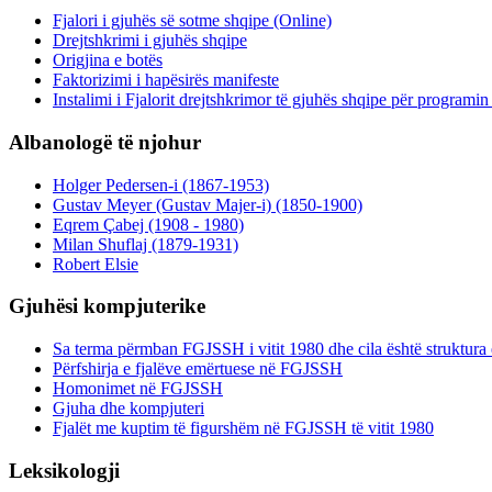
Fjalori i gjuhës së sotme shqipe (Online)
Drejtshkrimi i gjuhës shqipe
Origjina e botës
Faktorizimi i hapësirës manifeste
Instalimi i Fjalorit drejtshkrimor të gjuhës shqipe për programi
Albanologë të njohur
Holger Pedersen-i (1867-1953)
Gustav Meyer (Gustav Majer-i) (1850-1900)
Eqrem Çabej (1908 - 1980)
Milan Shuflaj (1879-1931)
Robert Elsie
Gjuhësi kompjuterike
Sa terma përmban FGJSSH i vitit 1980 dhe cila është struktura 
Përfshirja e fjalëve emërtuese në FGJSSH
Homonimet në FGJSSH
Gjuha dhe kompjuteri
Fjalët me kuptim të figurshëm në FGJSSH të vitit 1980
Leksikologji