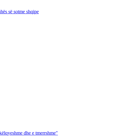
juhës së sotme shqipe
shkëlqyeshme dhe e tmerrshme"