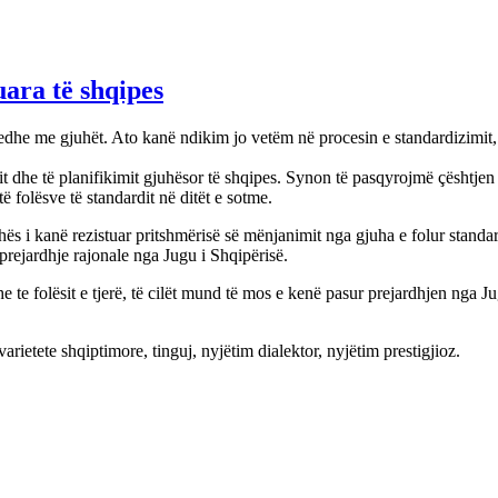
uara të shqipes
edhe me gjuhët. Ato kanë ndikim jo vetëm në procesin e standardizimit, 
 dhe të planifikimit gjuhësor të shqipes. Synon të pasqyrojmë çështjen e d
ë folësve të standardit në ditët e sotme.
hës i kanë rezistuar pritshmërisë së mënjanimit nga gjuha e folur standar
 prejardhje rajonale nga Jugu i Shqipërisë.
dhe te folësit e tjerë, të cilët mund të mos e kenë pasur prejardhjen nga 
varietete shqiptimore, tinguj, nyjëtim dialektor, nyjëtim prestigjioz.