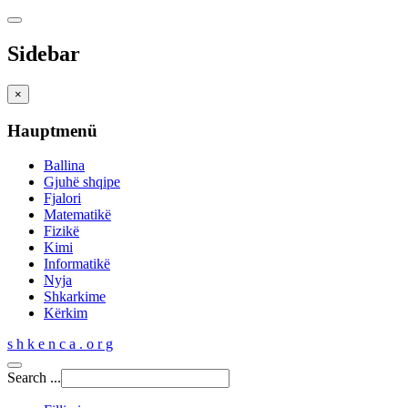
Sidebar
×
Hauptmenü
Ballina
Gjuhë shqipe
Fjalori
Matematikë
Fizikë
Kimi
Informatikë
Nyja
Shkarkime
Kërkim
s h k e n c a . o r g
Search ...