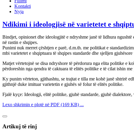
Fillimi
Kontakti
Nyja
Ndikimi i ideologjisë në varietetet e shqipt
Bindjet, opinionet dhe ideologjitë e ndryshme janë të lidhura ngushtë 
në rastin e shqipes.
Punimi nuk merret çështjen e parë, d.m.th. me politikat e standardizimit
mbi varietetet e shqiptuara të shqipes standarde dhe sjelljen gjuhësore t
Matjet vërtetojnë se disa ndryshore të përdorura nga elita politike e ko
përdoreshin nga qendra të caktuara të elitës politike e të cilat ishin me
Ky punim vërteton, gjithashtu, se trajtat e tilla me kohë janë shtrirë e
gjithnjë duke imituar varietetin e gjuhës së folur të elitës politike.
Fjalë kyçe: Ideologji, elitë politike, gjuhë standarde, gjuhë dialektore, 
Lexo shkrimin e plotë në PDF (169 KB) ...
Artikuj të rinj