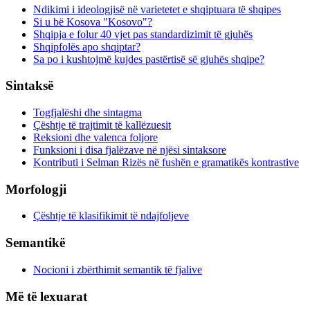
Ndikimi i ideologjisë në varietetet e shqiptuara të shqipes
Si u bë Kosova "Kosovo"?
Shqipja e folur 40 vjet pas standardizimit të gjuhës
Shqipfolës apo shqiptar?
Sa po i kushtojmë kujdes pastërtisë së gjuhës shqipe?
Sintaksë
Togfjalëshi dhe sintagma
Çështje të trajtimit të kallëzuesit
Reksioni dhe valenca foljore
Funksioni i disa fjalëzave në njësi sintaksore
Kontributi i Selman Rizës në fushën e gramatikës kontrastive
Morfologji
Çështje të klasifikimit të ndajfoljeve
Semantikë
Nocioni i zbërthimit semantik të fjalive
Më të lexuarat