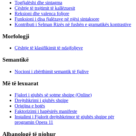
Togfjalëshi dhe sintagma
Çështje të trajtimit të kallëzuesit
Reksioni dhe valenca foljore
Funksioni i disa fjalëzave në njësi sintaksore
Kontributi i Selman Rizës në fushën e gramatikës kontrastive
Morfologji
Çështje të klasifikimit të ndajfoljeve
Semantikë
Nocioni i zbërthimit semantik të fjalive
Më të lexuarat
Fjalori i gjuhës së sotme shqipe (Online)
Drejtshkrimi i gjuhës shqipe
Origjina e botës
Faktorizimi i hapësirës manifeste
Instalimi i Fjalorit drejtshkrimor të gjuhës shqipe për
programin Opera 11
Albanologë të njohur