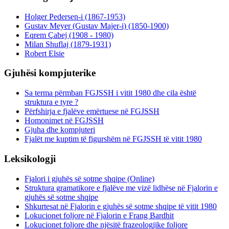
Holger Pedersen-i (1867-1953)
Gustav Meyer (Gustav Majer-i) (1850-1900)
Eqrem Çabej (1908 - 1980)
Milan Shuflaj (1879-1931)
Robert Elsie
Gjuhësi kompjuterike
Sa terma përmban FGJSSH i vitit 1980 dhe cila është
struktura e tyre ?
Përfshirja e fjalëve emërtuese në FGJSSH
Homonimet në FGJSSH
Gjuha dhe kompjuteri
Fjalët me kuptim të figurshëm në FGJSSH të vitit 1980
Leksikologji
Fjalori i gjuhës së sotme shqipe (Online)
Struktura gramatikore e fjalëve me vizë lidhëse në Fjalorin e
gjuhës së sotme shqipe
Shkurtesat në Fjalorin e gjuhës së sotme shqipe të vitit 1980
Lokucionet foljore në Fjalorin e Frang Bardhit
Lokucionet foljore dhe njësitë frazeologjike foljore