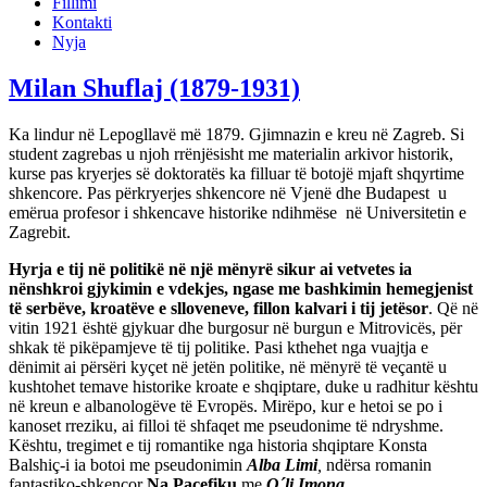
Fillimi
Kontakti
Nyja
Milan Shuflaj (1879-1931)
Ka lindur në Lepogllavë më 1879. Gjimnazin e kreu në Zagreb. Si
student zagrebas u njoh rrënjësisht me materialin arkivor historik,
kurse pas kryerjes së doktoratës ka filluar të botojë mjaft shqyrtime
shkencore. Pas përkryerjes shkencore në Vjenë dhe Budapest u
emërua profesor i shkencave historike ndihmëse në Universitetin e
Zagrebit.
Hyrja e tij në politikë në një mënyrë sikur ai vetvetes ia
nënshkroi gjykimin e vdekjes, ngase me bashkimin hemegjenist
të serbëve, kroatëve e slloveneve, fillon kalvari i tij jetësor
. Që në
vitin 1921 është gjykuar dhe burgosur në burgun e Mitrovicës, për
shkak të pikëpamjeve të tij politike. Pasi kthehet nga vuajtja e
dënimit ai përsëri kyçet në jetën politike, në mënyrë të veçantë u
kushtohet temave historike kroate e shqiptare, duke u radhitur kështu
në kreun e albanologëve të Evropës. Mirëpo, kur e hetoi se po i
kanoset rreziku, ai filloi të shfaqet me pseudonime të ndryshme.
Kështu, tregimet e tij romantike nga historia shqiptare Konsta
Balshiç-i ia botoi me pseudonimin
Alba Limi
,
ndërsa romanin
fantastiko-shkencor
Na Pacefiku
me
O´li Imona
.