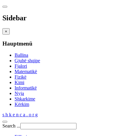
Sidebar
×
Hauptmenü
Ballina
Gjuhë shqipe
Fjalori
Matematikë
Fizikë
Kimi
Informatikë
Nyja
Shkarkime
Kërkim
s h k e n c a . o r g
Search ...