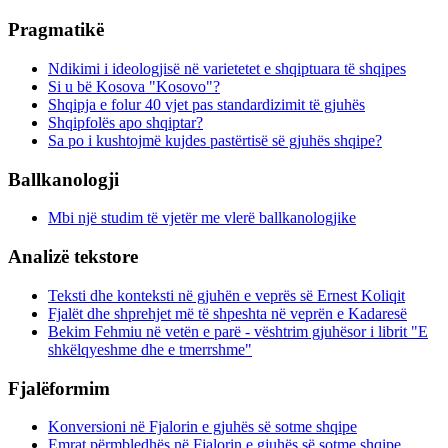
Pragmatikë
Ndikimi i ideologjisë në varietetet e shqiptuara të shqipes
Si u bë Kosova "Kosovo"?
Shqipja e folur 40 vjet pas standardizimit të gjuhës
Shqipfolës apo shqiptar?
Sa po i kushtojmë kujdes pastërtisë së gjuhës shqipe?
Ballkanologji
Mbi një studim të vjetër me vlerë ballkanologjike
Analizë tekstore
Teksti dhe konteksti në gjuhën e veprës së Ernest Koliqit
Fjalët dhe shprehjet më të shpeshta në veprën e Kadaresë
Bekim Fehmiu në vetën e parë - vështrim gjuhësor i librit "E
shkëlqyeshme dhe e tmerrshme"
Fjalëformim
Konversioni në Fjalorin e gjuhës së sotme shqipe
Emrat përmbledhës në Fjalorin e gjuhës së sotme shqipe