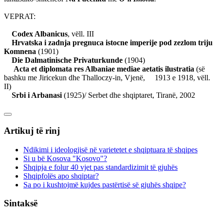
VEPRAT:
Codex Albanicus
, vëll. III
Hrvatska i zadnja pregnuca istocne imperije pod zezlom triju
Komnena
(1901)
Die Dalmatinische Privaturkunde
(1904)
Acta et diplomata res Albaniae mediae aetatis ilustratia
(së
bashku me Jiricekun dhe Thalloczy-in, Vjenë, 1913 e 1918, vëll.
II)
Srbi i Arbanasi
(1925)/ Serbet dhe shqiptaret, Tiranë, 2002
Artikuj të rinj
Ndikimi i ideologjisë në varietetet e shqiptuara të shqipes
Si u bë Kosova "Kosovo"?
Shqipja e folur 40 vjet pas standardizimit të gjuhës
Shqipfolës apo shqiptar?
Sa po i kushtojmë kujdes pastërtisë së gjuhës shqipe?
Sintaksë