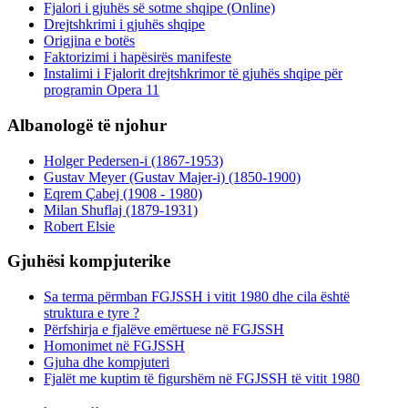
Fjalori i gjuhës së sotme shqipe (Online)
Drejtshkrimi i gjuhës shqipe
Origjina e botës
Faktorizimi i hapësirës manifeste
Instalimi i Fjalorit drejtshkrimor të gjuhës shqipe për
programin Opera 11
Albanologë të njohur
Holger Pedersen-i (1867-1953)
Gustav Meyer (Gustav Majer-i) (1850-1900)
Eqrem Çabej (1908 - 1980)
Milan Shuflaj (1879-1931)
Robert Elsie
Gjuhësi kompjuterike
Sa terma përmban FGJSSH i vitit 1980 dhe cila është
struktura e tyre ?
Përfshirja e fjalëve emërtuese në FGJSSH
Homonimet në FGJSSH
Gjuha dhe kompjuteri
Fjalët me kuptim të figurshëm në FGJSSH të vitit 1980