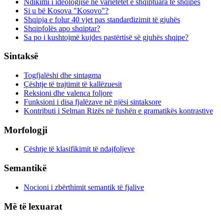
Ndikimi i ideologjisë në varietetet e shqiptuara të shqipes
Si u bë Kosova "Kosovo"?
Shqipja e folur 40 vjet pas standardizimit të gjuhës
Shqipfolës apo shqiptar?
Sa po i kushtojmë kujdes pastërtisë së gjuhës shqipe?
Sintaksë
Togfjalëshi dhe sintagma
Çështje të trajtimit të kallëzuesit
Reksioni dhe valenca foljore
Funksioni i disa fjalëzave në njësi sintaksore
Kontributi i Selman Rizës në fushën e gramatikës kontrastive
Morfologji
Çështje të klasifikimit të ndajfoljeve
Semantikë
Nocioni i zbërthimit semantik të fjalive
Më të lexuarat