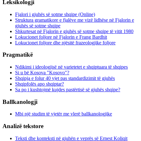
Leksikologji
Fjalori i gjuhës së sotme shqipe (Online)
Struktura gramatikore e fjalëve me vizë lidhëse në Fjalorin e
gjuhës së sotme shqipe
Shkurtesat në Fjalorin e gjuhës së sotme shqipe të vitit 1980
Lokucionet foljore në Fjalorin e Frang Bardhit
Lokucionet foljore dhe njësitë frazeologjike foljore
Pragmatikë
Ndikimi i ideologjisë në varietetet e shqiptuara të shqipes
Si u bë Kosova "Kosovo"?
Shqipja e folur 40 vjet pas standardizimit të gjuhës
Shqipfolës apo shqiptar?
Sa po i kushtojmë kujdes pastërtisë së gjuhës shqipe?
Ballkanologji
Mbi një studim të vjetër me vlerë ballkanologjike
Analizë tekstore
Teksti dhe konteksti në gjuhën e veprës së Ernest Koliqit