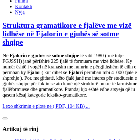
Fillimi
Kontakti
Nyja
Struktura gramatikore e fjalëve me vizë
lidhëse në Fjalorin e gjuhës së sotme
shqipe
Në
Fjalorin e gjuhës së sotme shqipe
të vitit 1980 ( më tutje
FGJSSH) janë përfshirë 225 fjalë të formuara me vizë lidhëse. Ky
numër është i vogël në krahasim me numrin e përgjithshëm të cilin e
përmban ky
Fjalor
( kur dihet se
Fjalori
përmban mbi 41000 fjalë e
shprehje ). Por, megjithatë, këto fjalë janë me interes për studiuesin e
gjuhës shqipe për faktin se ato kanë një strukturë bukur të larmishme
fjalëformuese dhe gramatikore. Prandaj kjo është edhe arsyeja që iu
qasem kësaj kategorie leksiko-gramatikore.
Lexo shkrimin e plotë në ( PDF, 104 KB) ...
Artikuj të rinj