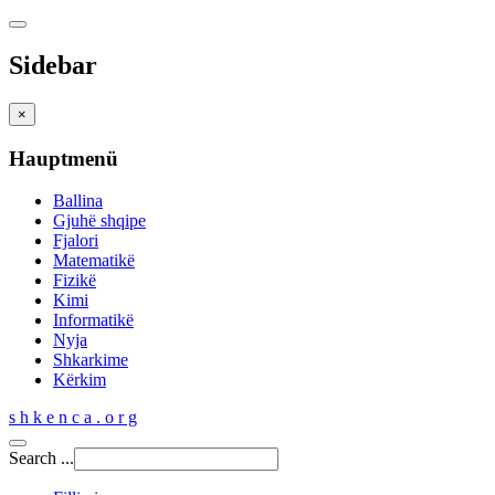
Sidebar
×
Hauptmenü
Ballina
Gjuhë shqipe
Fjalori
Matematikë
Fizikë
Kimi
Informatikë
Nyja
Shkarkime
Kërkim
s h k e n c a . o r g
Search ...