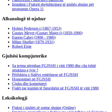
Instalimi i Fjalorit drejtshkrimor të gjuhës shqipe për
programin Opera 11
Albanologë të njohur
Holger Pedersen-i (1867-1953)
Gustav Meyer (Gustav Majer-i) (1850-1900)
Eqrem Çabej (1908 - 1980)
Milan Shuflaj (1879-1931)
Robert Elsie
Gjuhësi kompjuterike
Sa terma përmban FGJSSH i vitit 1980 dhe cila është
struktura e tyre ?
Përfshirja e fjalëve emërtuese në FGJSSH
Homonimet në FGJSSH
Gjuha dhe kompjuteri
Fjalët me kuptim të figurshëm në FGJSSH të vitit 1980
Leksikologji
Fjalori i gjuhës së sotme shqipe (Online)