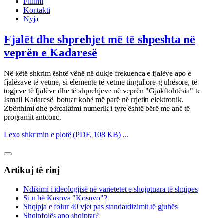
Fillimi
Kontakti
Nyja
Fjalët dhe shprehjet më të shpeshta në
veprën e Kadaresë
Në këtë shkrim është vënë në dukje frekuenca e fjalëve apo e
fjalëzave të vetme, si elemente të vetme tingullore-gjuhësore, të
togjeve të fjalëve dhe të shprehjeve në veprën "Gjakftohtësia" te
Ismail Kadaresë, botuar kohë më parë në rrjetin elektronik.
Zbërthimi dhe përcaktimi numerik i tyre është bërë me anë të
programit antconc.
Lexo shkrimin e plotë (PDF, 108 KB) ...
Artikuj të rinj
Ndikimi i ideologjisë në varietetet e shqiptuara të shqipes
Si u bë Kosova "Kosovo"?
Shqipja e folur 40 vjet pas standardizimit të gjuhës
Shqipfolës apo shqiptar?