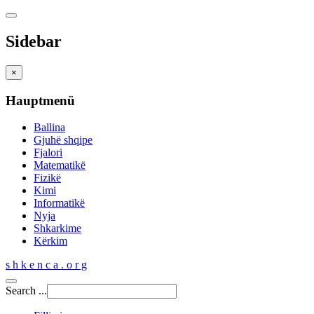
Sidebar
×
Hauptmenü
Ballina
Gjuhë shqipe
Fjalori
Matematikë
Fizikë
Kimi
Informatikë
Nyja
Shkarkime
Kërkim
s h k e n c a . o r g
Search ...