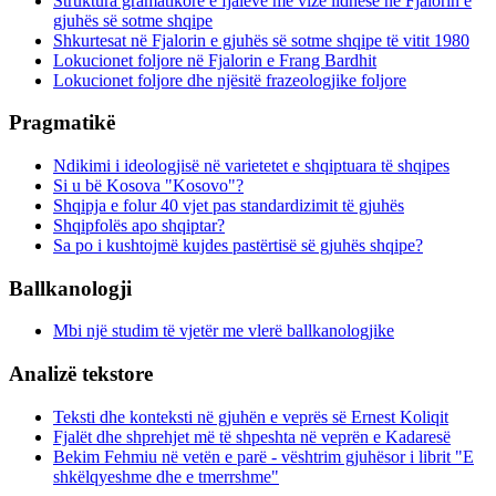
Struktura gramatikore e fjalëve me vizë lidhëse në Fjalorin e
gjuhës së sotme shqipe
Shkurtesat në Fjalorin e gjuhës së sotme shqipe të vitit 1980
Lokucionet foljore në Fjalorin e Frang Bardhit
Lokucionet foljore dhe njësitë frazeologjike foljore
Pragmatikë
Ndikimi i ideologjisë në varietetet e shqiptuara të shqipes
Si u bë Kosova "Kosovo"?
Shqipja e folur 40 vjet pas standardizimit të gjuhës
Shqipfolës apo shqiptar?
Sa po i kushtojmë kujdes pastërtisë së gjuhës shqipe?
Ballkanologji
Mbi një studim të vjetër me vlerë ballkanologjike
Analizë tekstore
Teksti dhe konteksti në gjuhën e veprës së Ernest Koliqit
Fjalët dhe shprehjet më të shpeshta në veprën e Kadaresë
Bekim Fehmiu në vetën e parë - vështrim gjuhësor i librit "E
shkëlqyeshme dhe e tmerrshme"