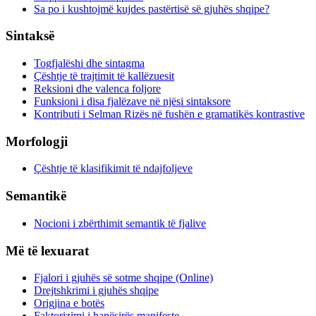
Sa po i kushtojmë kujdes pastërtisë së gjuhës shqipe?
Sintaksë
Togfjalëshi dhe sintagma
Çështje të trajtimit të kallëzuesit
Reksioni dhe valenca foljore
Funksioni i disa fjalëzave në njësi sintaksore
Kontributi i Selman Rizës në fushën e gramatikës kontrastive
Morfologji
Çështje të klasifikimit të ndajfoljeve
Semantikë
Nocioni i zbërthimit semantik të fjalive
Më të lexuarat
Fjalori i gjuhës së sotme shqipe (Online)
Drejtshkrimi i gjuhës shqipe
Origjina e botës
Faktorizimi i hapësirës manifeste