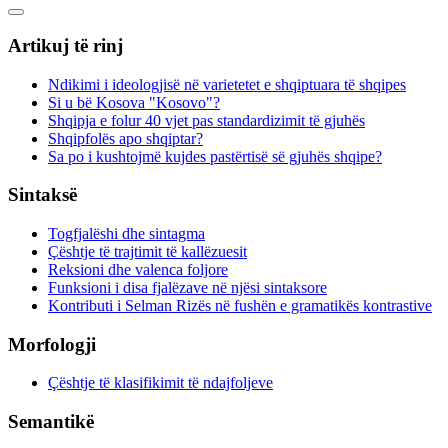
Artikuj të rinj
Ndikimi i ideologjisë në varietetet e shqiptuara të shqipes
Si u bë Kosova "Kosovo"?
Shqipja e folur 40 vjet pas standardizimit të gjuhës
Shqipfolës apo shqiptar?
Sa po i kushtojmë kujdes pastërtisë së gjuhës shqipe?
Sintaksë
Togfjalëshi dhe sintagma
Çështje të trajtimit të kallëzuesit
Reksioni dhe valenca foljore
Funksioni i disa fjalëzave në njësi sintaksore
Kontributi i Selman Rizës në fushën e gramatikës kontrastive
Morfologji
Çështje të klasifikimit të ndajfoljeve
Semantikë