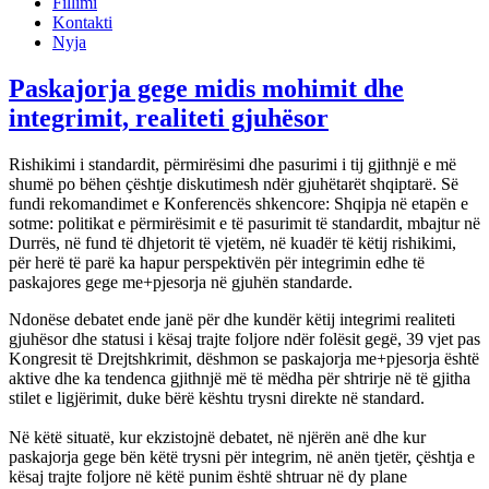
Fillimi
Kontakti
Nyja
Paskajorja gege midis mohimit dhe
integrimit, realiteti gjuhësor
Rishikimi i standardit, përmirësimi dhe pasurimi i tij gjithnjë e më
shumë po bëhen çështje diskutimesh ndër gjuhëtarët shqiptarë. Së
fundi rekomandimet e Konferencës shkencore: Shqipja në etapën e
sotme: politikat e përmirësimit e të pasurimit të standardit, mbajtur në
Durrës, në fund të dhjetorit të vjetëm, në kuadër të këtij rishikimi,
për herë të parë ka hapur perspektivën për integrimin edhe të
paskajores gege me+pjesorja në gjuhën standarde.
Ndonëse debatet ende janë për dhe kundër këtij integrimi realiteti
gjuhësor dhe statusi i kësaj trajte foljore ndër folësit gegë, 39 vjet pas
Kongresit të Drejtshkrimit, dëshmon se paskajorja me+pjesorja është
aktive dhe ka tendenca gjithnjë më të mëdha për shtrirje në të gjitha
stilet e ligjërimit, duke bërë kështu trysni direkte në standard.
Në këtë situatë, kur ekzistojnë debatet, në njërën anë dhe kur
paskajorja gege bën këtë trysni për integrim, në anën tjetër, çështja e
kësaj trajte foljore në këtë punim është shtruar në dy plane