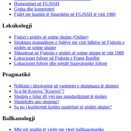
Homonimet në FGJSSH
Gjuha dhe kompjuteri
Fjalët me kuptim të figurshëm në FGJSSH të vitit 1980
Leksikologji
Fjalori i gjuhës së sotme shqipe (Online)
Struktura gramatikore e fjalëve me vizë lidhëse në Fjalorin e
gjuhës së sotme shqipe
Shkurtesat në Fjalorin e gjuhës së sotme shqipe të vitit 1980
Lokucionet foljore në Fjalorin e Frang Bardhit
Lokucionet foljore dhe njësitë frazeologjike foljore
Pragmatikë
Ndikimi i ideologjisë në varietetet e shqiptuara të shqipes
Si u bë Kosova "Kosovo"?
Shqipja e folur 40 vjet pas standardizimit të gjuhës
Shqipfolës apo shqiptar?
Sa po i kushtojmë kujdes pastërtisë së gjuhës shqipe?
Ballkanologji
Mbi një studim të vjetër me vlerë ballkanologjike