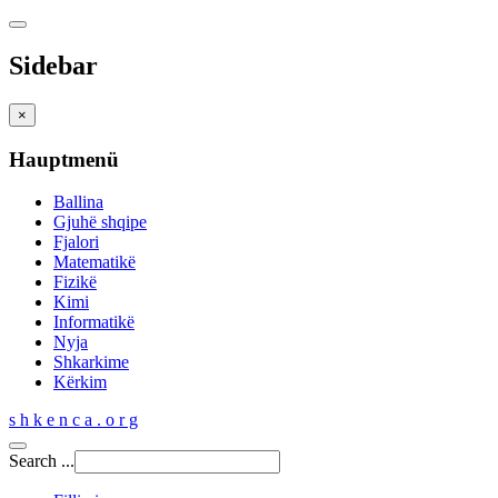
Sidebar
×
Hauptmenü
Ballina
Gjuhë shqipe
Fjalori
Matematikë
Fizikë
Kimi
Informatikë
Nyja
Shkarkime
Kërkim
s h k e n c a . o r g
Search ...