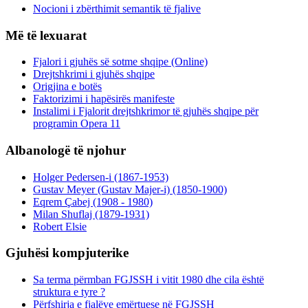
Nocioni i zbërthimit semantik të fjalive
Më të lexuarat
Fjalori i gjuhës së sotme shqipe (Online)
Drejtshkrimi i gjuhës shqipe
Origjina e botës
Faktorizimi i hapësirës manifeste
Instalimi i Fjalorit drejtshkrimor të gjuhës shqipe për
programin Opera 11
Albanologë të njohur
Holger Pedersen-i (1867-1953)
Gustav Meyer (Gustav Majer-i) (1850-1900)
Eqrem Çabej (1908 - 1980)
Milan Shuflaj (1879-1931)
Robert Elsie
Gjuhësi kompjuterike
Sa terma përmban FGJSSH i vitit 1980 dhe cila është
struktura e tyre ?
Përfshirja e fjalëve emërtuese në FGJSSH