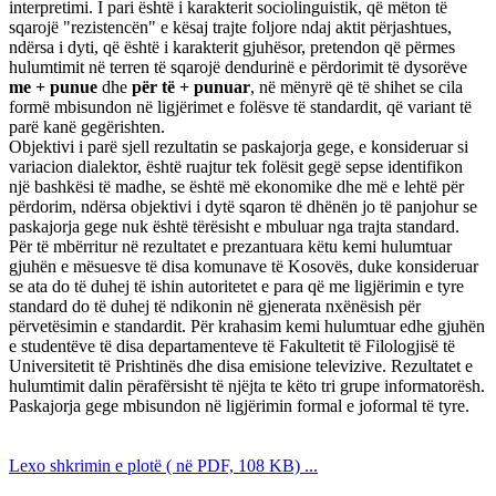
interpretimi. I pari është i karakterit sociolinguistik, që mëton të
sqarojë "rezistencën" e kësaj trajte foljore ndaj aktit përjashtues,
ndërsa i dyti, që është i karakterit gjuhësor, pretendon që përmes
hulumtimit në terren të sqarojë dendurinë e përdorimit të dysorëve
me + punue
dhe
për të + punuar
, në mënyrë që të shihet se cila
formë mbisundon në ligjërimet e folësve të standardit, që variant të
parë kanë gegërishten.
Objektivi i parë sjell rezultatin se paskajorja gege, e konsideruar si
variacion dialektor, është ruajtur tek folësit gegë sepse identifikon
një bashkësi të madhe, se është më ekonomike dhe më e lehtë për
përdorim, ndërsa objektivi i dytë sqaron të dhënën jo të panjohur se
paskajorja gege nuk është tërësisht e mbuluar nga trajta standard.
Për të mbërritur në rezultatet e prezantuara këtu kemi hulumtuar
gjuhën e mësuesve të disa komunave të Kosovës, duke konsideruar
se ata do të duhej të ishin autoritetet e para që me ligjërimin e tyre
standard do të duhej të ndikonin në gjenerata nxënësish për
përvetësimin e standardit. Për krahasim kemi hulumtuar edhe gjuhën
e studentëve të disa departamenteve të Fakultetit të Filologjisë të
Universitetit të Prishtinës dhe disa emisione televizive. Rezultatet e
hulumtimit dalin përafërsisht të njëjta te këto tri grupe informatorësh.
Paskajorja gege mbisundon në ligjërimin formal e joformal të tyre.
Lexo shkrimin e
plotë ( në PDF, 108 KB) ...