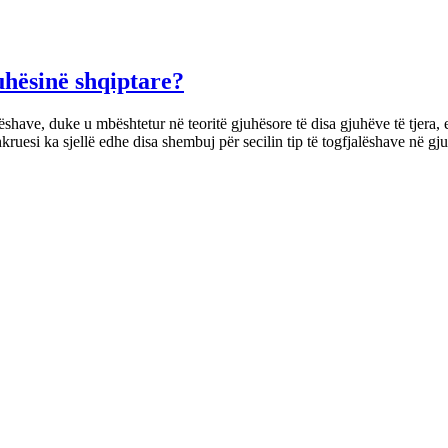
uhësinë shqiptare?
ëshave, duke u mbështetur në teoritë gjuhësore të disa gjuhëve të tjera, 
ruesi ka sjellë edhe disa shembuj për secilin tip të togfjalëshave në g