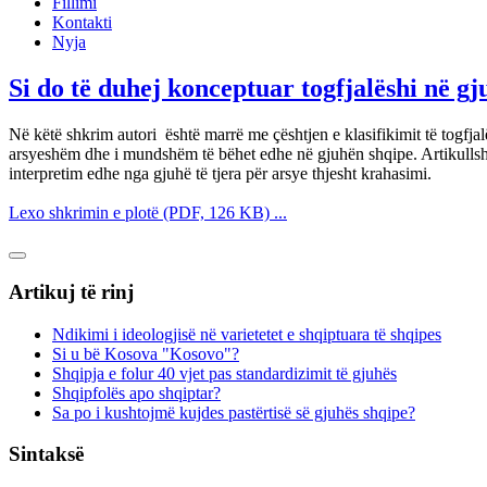
Fillimi
Kontakti
Nyja
Si do të duhej konceptuar togfjalëshi në gj
Në këtë shkrim autori është marrë me çështjen e klasifikimit të togfjal
arsyeshëm dhe i mundshëm të bëhet edhe në gjuhën shqipe. Artikullshk
interpretim edhe nga gjuhë të tjera për arsye thjesht krahasimi.
Lexo shkrimin e plotë (PDF, 126 KB) ...
Artikuj të rinj
Ndikimi i ideologjisë në varietetet e shqiptuara të shqipes
Si u bë Kosova "Kosovo"?
Shqipja e folur 40 vjet pas standardizimit të gjuhës
Shqipfolës apo shqiptar?
Sa po i kushtojmë kujdes pastërtisë së gjuhës shqipe?
Sintaksë