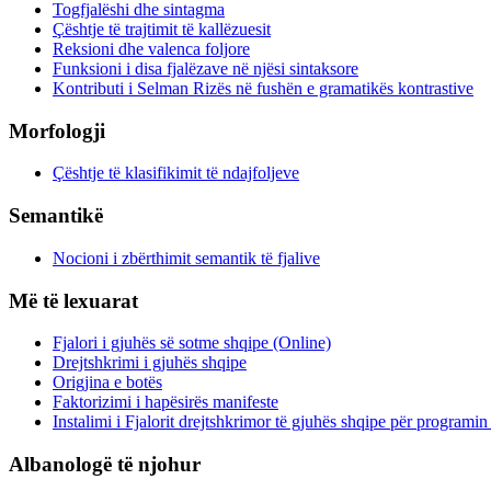
Togfjalëshi dhe sintagma
Çështje të trajtimit të kallëzuesit
Reksioni dhe valenca foljore
Funksioni i disa fjalëzave në njësi sintaksore
Kontributi i Selman Rizës në fushën e gramatikës kontrastive
Morfologji
Çështje të klasifikimit të ndajfoljeve
Semantikë
Nocioni i zbërthimit semantik të fjalive
Më të lexuarat
Fjalori i gjuhës së sotme shqipe (Online)
Drejtshkrimi i gjuhës shqipe
Origjina e botës
Faktorizimi i hapësirës manifeste
Instalimi i Fjalorit drejtshkrimor të gjuhës shqipe për programi
Albanologë të njohur