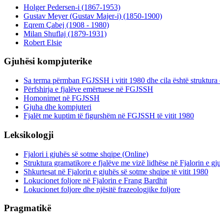
Holger Pedersen-i (1867-1953)
Gustav Meyer (Gustav Majer-i) (1850-1900)
Eqrem Çabej (1908 - 1980)
Milan Shuflaj (1879-1931)
Robert Elsie
Gjuhësi kompjuterike
Sa terma përmban FGJSSH i vitit 1980 dhe cila është struktura 
Përfshirja e fjalëve emërtuese në FGJSSH
Homonimet në FGJSSH
Gjuha dhe kompjuteri
Fjalët me kuptim të figurshëm në FGJSSH të vitit 1980
Leksikologji
Fjalori i gjuhës së sotme shqipe (Online)
Struktura gramatikore e fjalëve me vizë lidhëse në Fjalorin e g
Shkurtesat në Fjalorin e gjuhës së sotme shqipe të vitit 1980
Lokucionet foljore në Fjalorin e Frang Bardhit
Lokucionet foljore dhe njësitë frazeologjike foljore
Pragmatikë