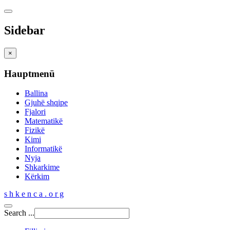
Sidebar
×
Hauptmenü
Ballina
Gjuhë shqipe
Fjalori
Matematikë
Fizikë
Kimi
Informatikë
Nyja
Shkarkime
Kërkim
s h k e n c a . o r g
Search ...