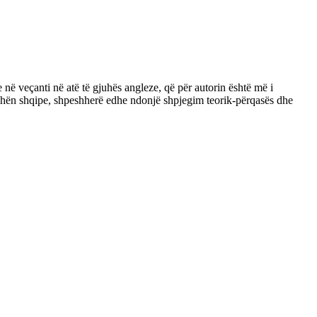
e në veçanti në atë të gjuhës angleze, që për autorin është më i
juhën shqipe, shpeshherë edhe ndonjë shpjegim teorik-përqasës dhe