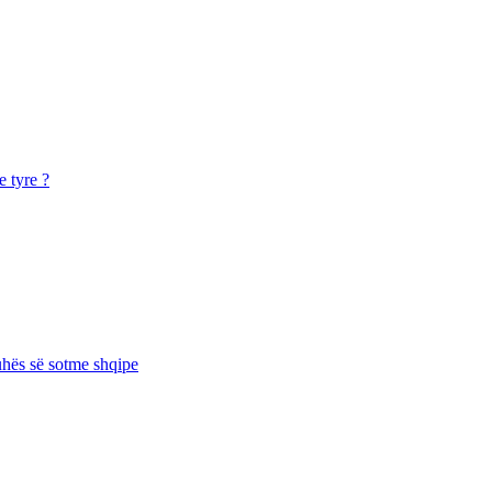
e tyre ?
juhës së sotme shqipe